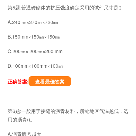
第5题:普通砖砌体的抗压强度确定采用的试件尺寸是()。
A.240 ㎜×370㎜×720㎜
B.150mm×150㎜×150㎜
C.200㎜× 200㎜×200 mm
D.100mm×100mm×100㎜
正确答案:
查看最佳答案
第6题:一般用于接缝的沥青材料，所处地区气温越低，选
用的沥青()。
A.沥青牌号越大