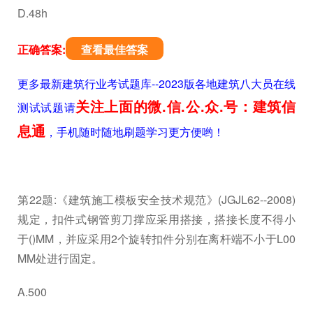
D.48h
正确答案:
查看最佳答案
更多最新建筑行业考试题库--2023版各地建筑八大员在线
关注上面的微.信.公.众.号：建筑信
测试试题请
息通
，手机随时随地刷题学习更方便哟！
第22题:《建筑施工模板安全技术规范》(JGJL62--2008)
规定，扣件式钢管剪刀撑应采用搭接，搭接长度不得小
于()MM，并应采用2个旋转扣件分别在离杆端不小于L00
MM处进行固定。
A.500