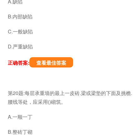
A.缺陷
B.内部缺陷
C.一般缺陷
D.严重缺陷
正确答案:
查看最佳答案
第20题:每层承重墙的最上一皮砖.梁或梁垫的下面及挑檐.
腰线等处，应采用()砌筑。
A.一顺一丁
B.整砖丁砌