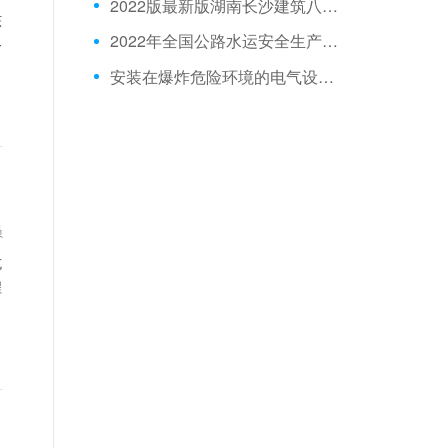
2022版最新版湖南长沙建筑八大员在线模拟考试真题库
核
2022年全国公路水运安全生产管理人员试题
各
安装在爆炸危险环境的电气设备必须具有符合国家或行业标准规定的防爆质量技术()文件和防爆产品出厂合格证书。
员
坑
程