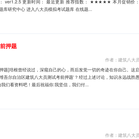
￥39.9元 开发个体： 建题帮八大员资格考试建题帮APP题库研究中心 进入八大员模拟考试题库 在线题...
考前押题
作者：建筑八大
前押题]培根曾经说过，深窥自己的心，而后发觉一切的奇迹在你自己。这
疆维吾尔自治区建筑八大员测试考前押题'？经过上述讨论，知识永远战胜
们看资料吧！最后祝福你:我坚信，我们付...
作者：建筑八大