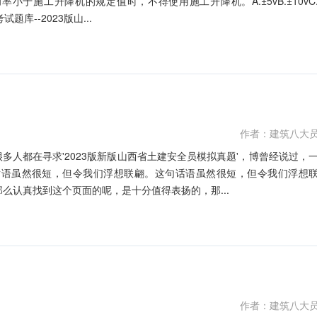
小于施工升降机的规定值时，不得使用施工升降机。A.±5vB.±10vC
库--2023版山...
作者：建筑八大
很多人都在寻求'2023版新版山西省土建安全员模拟真题'，博曾经说过，
话语虽然很短，但令我们浮想联翩。这句话语虽然很短，但令我们浮想
么认真找到这个页面的呢，是十分值得表扬的，那...
作者：建筑八大