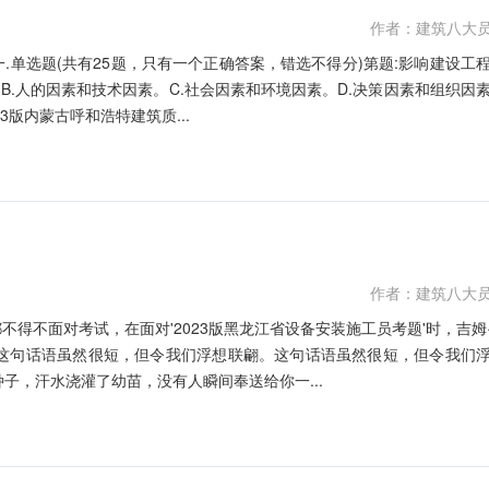
作者：建筑八大
一.单选题(共有25题，只有一个正确答案，错选不得分)第题:影响建设工
。B.人的因素和技术因素。C.社会因素和环境因素。D.决策因素和组织因
3版内蒙古呼和浩特建筑质...
作者：建筑八大
都不得不面对考试，在面对'2023版黑龙江省设备安装施工员考题'时，吉姆
这句话语虽然很短，但令我们浮想联翩。这句话语虽然很短，但令我们
子，汗水浇灌了幼苗，没有人瞬间奉送给你一...