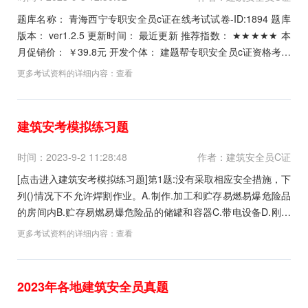
题库名称： 青海西宁专职安全员c证在线考试试卷-ID:1894 题库
版本： ver1.2.5 更新时间： 最近更新 推荐指数： ★★★★★ 本
月促销价： ￥39.8元 开发个体： 建题帮专职安全员c证资格考试
建题帮APP题库研究中心 进入专职安全员c证模...
更多考试资料的详细内容：
查看
建筑安考模拟练习题
时间：2023-9-2 11:28:48
作者：建筑安全员C证
[点击进入建筑安考模拟练习题]第1题:没有采取相应安全措施，下
列()情况下不允许焊割作业。A.制作.加工和贮存易燃易爆危险品
的房间内B.贮存易燃易爆危险品的储罐和容器C.带电设备D.刚涂
刷过油漆的建筑构件和设备E.盛过易燃液体而未进行彻底清洗处
更多考试资料的详细内容：
查看
理过的容器参考答案:查看最佳答案第2题:《安全生产法》要求国
务院和县级以上各级人民政府...
2023年各地建筑安全员真题