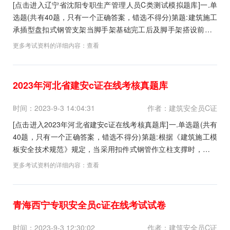
[点击进入辽宁省沈阳专职生产管理人员C类测试模拟题库]一.单
选题(共有40题，只有一个正确答案，错选不得分)第题:建筑施工
承插型盘扣式钢管支架当脚手架基础完工后及脚手架搭设前应()
进行检查和验收。A.按进度B.分阶段C.按进度.分阶段D.按工序正
更多考试资料的详细内容：
查看
确答案:查看最佳答案更多最新建筑行业考试题库--辽宁省沈阳专
职生产管理人员C类测试模...
2023年河北省建安c证在线考核真题库
时间：2023-9-3 14:04:31
作者：建筑安全员C证
[点击进入2023年河北省建安c证在线考核真题库]一.单选题(共有
40题，只有一个正确答案，错选不得分)第题:根据《建筑施工模
板安全技术规范》规定，当采用扣件式钢管作立柱支撑时，立柱
接长必须采用()。A.搭接B.对接扣件连接C.旋转扣件固定D.电焊
更多考试资料的详细内容：
查看
焊牢正确答案:查看最佳答案更多最新建筑行业考试题库--2023年
河北省建安c证在线...
青海西宁专职安全员c证在线考试试卷
时间：2023-9-3 12:30:02
作者：建筑安全员C证