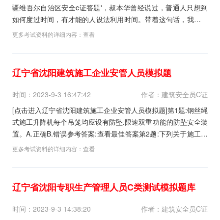
疆维吾尔自治区安全c证答题'，叔本华曾经说过，普通人只想到
如何度过时间，有才能的人设法利用时间。带着这句话，我们还
要更加慎重的对待这个问题。带着这句话，我们还要更加慎重的
更多考试资料的详细内容：
查看
对待这个问题。这样看来，珍惜每一次建筑考试可以使生命变的
更有价值。不管你觉得这个建筑考试难不难，对...
辽宁省沈阳建筑施工企业安管人员模拟题
时间：2023-9-3 16:47:42
作者：建筑安全员C证
[点击进入辽宁省沈阳建筑施工企业安管人员模拟题]第1题:钢丝绳
式施工升降机每个吊笼均应设有防坠.限速双重功能的防坠安全装
置。A.正确B.错误参考答案:查看最佳答案第2题:下列关于施工现
场用气的的做法正确的有()。A.为了保证乙炔瓶在运输中的稳定
更多考试资料的详细内容：
查看
安全，应将其横躺卧放B.气瓶应远离火源，距火源距离不应小于
10mC.空瓶和实瓶可以同库...
辽宁省沈阳专职生产管理人员C类测试模拟题库
时间：2023-9-3 14:38:20
作者：建筑安全员C证