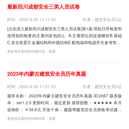
最新四川成都安全三类人员试卷
时间：2023-8-30 11:11:43
作者：建筑安全员C证
[点击进入最新四川成都安全三类人员试卷]第1题:塔机日常检査和
使用前的检査的主要内容包括()。A.主要部位的连接螺栓B.基础
C.安全装置D.金属结构和外观结构E.配电箱和电源开关参考答案:
查看最佳答案第2题:双排扣件式钢管脚手架立杆底部构造，应满
更多考试资料的详细内容：
查看
足()等要求。A.每根立杆底端宜设底座或垫板B.纵向扫地杆距钢
管底端不大于200mm...
2023年内蒙古建筑安全员历年真题
时间：2023-8-30 11:01:33
作者：建筑安全员C证
题库名称： 2023年内蒙古建筑安全员历年真题-ID:2067 题库版
本： ver1.2.5 更新时间： 最近更新 推荐指数： ★★★★★ 本月
促销价： ￥39.8元 开发个体： 建题帮建筑安全员资格考试建题
帮APP题库研究中心 进入建筑安全员模拟考试题...
更多考试资料的详细内容：
查看