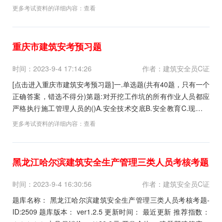
上下层可以同时进行作业。C.同一层构配件和加固杆件必须按先
更多考试资料的详细内容：
查看
上后下，先外后内的顺序进行拆除。D.连接门架的剪刀撑必须在
拆卸该门架时拆除。正确答案:查...
重庆市建筑安考预习题
时间：2023-9-4 17:14:26
作者：建筑安全员C证
[点击进入重庆市建筑安考预习题]一.单选题(共有40题，只有一个
正确答案，错选不得分)第题:对开挖工作坑的所有作业人员都应
严格执行施工管理人员的()A.安全技术交底B.安全教育C.现场示
范D.逐级布置工作正确答案:查看最佳答案更多最新建筑行业考试
更多考试资料的详细内容：
查看
题库--重庆市建筑安考预习题请关注上面的微.信.公.众.号：建筑
信息通，手机随时随地...
黑龙江哈尔滨建筑安全生产管理三类人员考核考题
时间：2023-9-4 16:30:56
作者：建筑安全员C证
题库名称： 黑龙江哈尔滨建筑安全生产管理三类人员考核考题-
ID:2509 题库版本： ver1.2.5 更新时间： 最近更新 推荐指数：