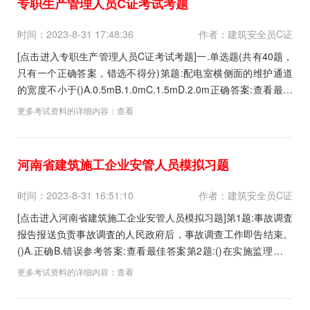
专职生产管理人员C证考试考题
时间：2023-8-31 17:48:36
作者：建筑安全员C证
[点击进入专职生产管理人员C证考试考题]一.单选题(共有40题，
只有一个正确答案，错选不得分)第题:配电室横侧面的维护通道
的宽度不小于()A.0.5mB.1.0mC.1.5mD.2.0m正确答案:查看最佳
答案更多最新建筑行业考试题库--专职生产管理人员C证考试考题
更多考试资料的详细内容：
查看
请关注上面的微.信.公.众.号：建筑信息通，手机随时随地刷题学
习更...
河南省建筑施工企业安管人员模拟习题
时间：2023-8-31 16:51:10
作者：建筑安全员C证
[点击进入河南省建筑施工企业安管人员模拟习题]第1题:事故调査
报告报送负责事故调査的人民政府后，事故调查工作即告结束。
()A.正确B.错误参考答案:查看最佳答案第2题:()在实施监理过程
中，发现存在安全事故隐患的，应当要求施工单位整改。A.勘察
更多考试资料的详细内容：
查看
单位B.工程监理单位C.设计单位D.建设单位参考答案:查看最佳答
案更多最新建筑行业考试...