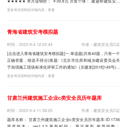
★★★★★ 本月促销价： ￥39.8元 开发个体： 建题帮建筑安全
生产管理三类人员资格考试建题帮APP题库研究中心 ...
更多考试资料的详细内容：
查看
青海省建筑安考模拟题
时间：2023-9-4 12:05:43
作者：建筑安全员C证
[点击进入青海省建筑安考模拟题]一.单选题(共有40题，只有一个
正确答案，错选不得分)第题:《北京市住房和城乡建设委员会关
于加强施工现场标准化评审工作的通知》(京建发[2018]149号)规
定，施工项目部设置安全总监是创建绿色安全工地和绿色安全样
更多考试资料的详细内容：
查看
板工地的必备条件，项目安全总监须享受()级别待遇。A.项目经
理B.项目副经理C.项目...
甘肃兰州建筑施工企业c类安全员历年题库
时间：2023-9-4 11:38:25
作者：建筑安全员C证
题库名称： 甘肃兰州建筑施工企业c类安全员历年题库-ID:1736
题库版本： ver1.2.5 更新时间： 最近更新 推荐指数：