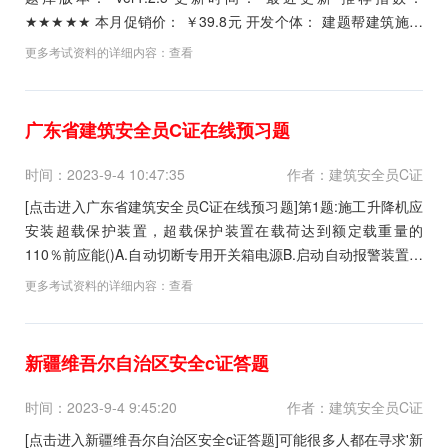
★★★★★ 本月促销价： ￥39.8元 开发个体： 建题帮建筑施工
企业c类安全员资格考试建题帮APP题库研究中心 进入建筑...
更多考试资料的详细内容：
查看
广东省建筑安全员C证在线预习题
时间：2023-9-4 10:47:35
作者：建筑安全员C证
[点击进入广东省建筑安全员C证在线预习题]第1题:施工升降机应
安装超载保护装置，超载保护装置在载荷达到额定载重量的
110％前应能()A.自动切断专用开关箱电源B.启动自动报警装置C.
正常允许启动D.中止吊笼启动参考答案:查看最佳答案第2题:当脚
更多考试资料的详细内容：
查看
手架采取分段,分立面拆除时,对不拆除的脚手架()。A.不必设连墙
件B.可不设加固措施C...
新疆维吾尔自治区安全c证答题
时间：2023-9-4 9:45:20
作者：建筑安全员C证
[点击进入新疆维吾尔自治区安全c证答题]可能很多人都在寻求'新