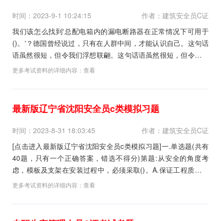
时间：2023-9-1 10:24:15
作者：建筑安全员C证
我们该怎么找到'总配电箱内的漏电断路器在正常情况下可用于
()。'？德国曾经说过，只有在人群中间，才能认识自己。这句话
语虽然很短，但令我们浮想联翩。这句话语虽然很短，但令我们
浮想联翩。总结的来说，珍惜每一次建筑考试可以使生命变的更
更多考试资料的详细内容：
查看
有价值。能认真找到这里来的你，肯定是一个认真人，那开始我
们就来找答案吧！最后的祝福:十年寒窗苦,只为一...
最新版辽宁省沈阳安全员c类模拟习题
时间：2023-8-31 18:03:45
作者：建筑安全员C证
[点击进入最新版辽宁省沈阳安全员c类模拟习题]一.单选题(共有
40题，只有一个正确答案，错选不得分)第题:从安全的角度考
虑，模板及支架在安装过程中，必须采取()。A.保证工程质量的
措施B.提高施工速度的措施C.保证节约材料的计划D.有效防倾覆
更多考试资料的详细内容：
查看
的临时固定设施正确答案:查看最佳答案更多最新建筑行业考试题
库--最新版辽宁省沈阳安全员c...