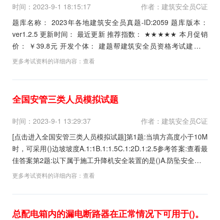
时间：2023-9-1 18:15:17
作者：建筑安全员C证
题库名称： 2023年各地建筑安全员真题-ID:2059 题库版本：
ver1.2.5 更新时间： 最近更新 推荐指数： ★★★★★ 本月促销
价： ￥39.8元 开发个体： 建题帮建筑安全员资格考试建题帮
APP题库研究中心 进入建筑安全员模拟考试题库 ...
更多考试资料的详细内容：
查看
全国安管三类人员模拟试题
时间：2023-9-1 13:29:37
作者：建筑安全员C证
[点击进入全国安管三类人员模拟试题]第1题:当填方高度小于10M
时，可采用()边坡坡度A.1:1B.1:1.5C.1:2D.1:2.5参考答案:查看最
佳答案第2题:以下属于施工升降机安全装置的是()A.防坠安全器B.
上下限位开关C.停靠装置D.超载保护装置E.上下极限开关参考答
更多考试资料的详细内容：
查看
案:查看最佳答案更多最新建筑行业考试题库--全国安管...
总配电箱内的漏电断路器在正常情况下可用于()。