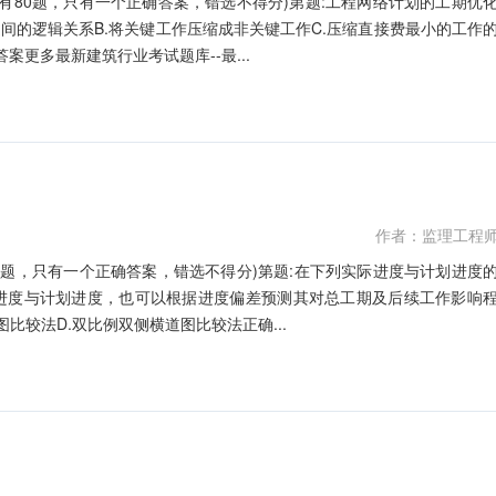
共有80题，只有一个正确答案，错选不得分)第题:工程网络计划的工期优
之间的逻辑关系B.将关键工作压缩成非关键工作C.压缩直接费最小的工作
案更多最新建筑行业考试题库--最...
作者：监理工程
80题，只有一个正确答案，错选不得分)第题:在下列实际进度与计划进度
际进度与计划进度，也可以根据进度偏差预测其对总工期及后续工作影响
图比较法D.双比例双侧横道图比较法正确...