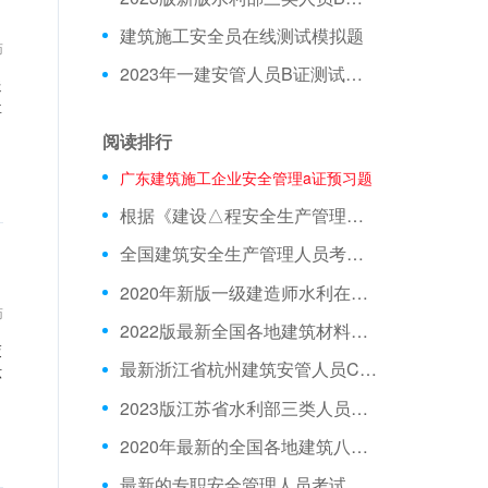
建筑施工安全员在线测试模拟题
师
2023年一建安管人员B证测试试题
送
要
阅读排行
广东建筑施工企业安全管理a证预习题
根据《建设△程安全生产管理条例》规定,勘察单位应当按照()进行勘察,提供的勘察文件应当真实.准确,满足建设工程安全生产的需要.
全国建筑安全生产管理人员考试历年真题
2020年新版一级建造师水利在线考核模拟习题参考资料
师
2022版最新全国各地建筑材料员答题
交
最新浙江省杭州建筑安管人员C证在线考试历年题库和押题
环
2023版江苏省水利部三类人员C证历年真题
2020年最新的全国各地建筑八大员安全员在线模拟模拟习题与测试
最新的专职安全管理人员考试模拟真题跟每天一练