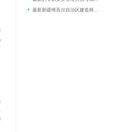
最新新疆维吾尔自治区建造师安全b证测试试题下载
师
的
量
师
会
知