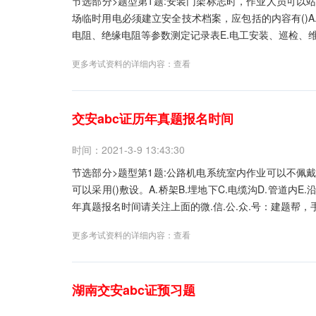
节选部分>题型第1题:安装门架标志时，作业人员可以站在
场临时用电必须建立安全技术档案，应包括的内容有()A.
电阻、绝缘电阻等参数测定记录表E.电工安装、巡检、维修
更多考试资料的详细内容：
查看
交安abc证历年真题报名时间
时间：2021-3-9 13:43:30
节选部分>题型第1题:公路机电系统室内作业可以不佩戴安
可以采用()敷设。A.桥架B.埋地下C.电缆沟D.管道内
年真题报名时间请关注上面的微.信.公.众.号：建题帮，手
更多考试资料的详细内容：
查看
湖南交安abc证预习题