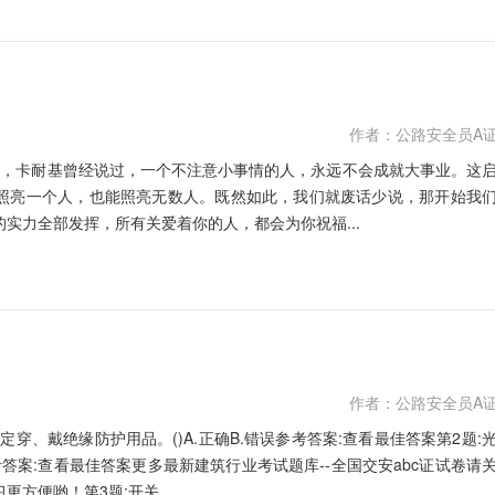
作者：公路安全员A
题'，卡耐基曾经说过，一个不注意小事情的人，永远不会成就大事业。这
照亮一个人，也能照亮无数人。既然如此，我们就废话少说，那开始我
的实力全部发挥，所有关爱着你的人，都会为你祝福...
作者：公路安全员A
穿、戴绝缘防护用品。()A.正确B.错误参考答案:查看最佳答案第2题:
考答案:查看最佳答案更多最新建筑行业考试题库--全国交安abc证试卷请
更方便哟！第3题:开关...