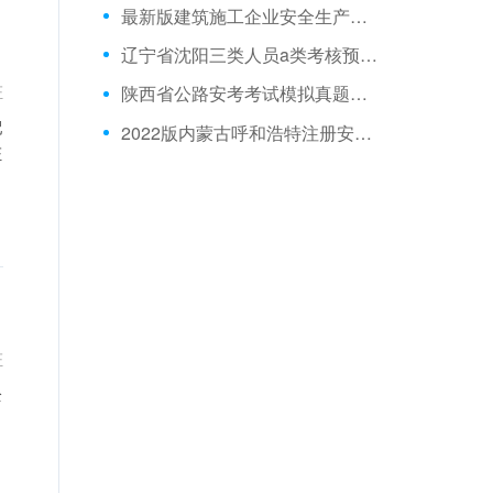
最新版建筑施工企业安全生产管理人员真题库软件
辽宁省沈阳三类人员a类考核预习题与视频教程
证
陕西省公路安考考试模拟真题和解析
配
2022版内蒙古呼和浩特注册安全师在线模拟考试历年题库
证
证
全
，