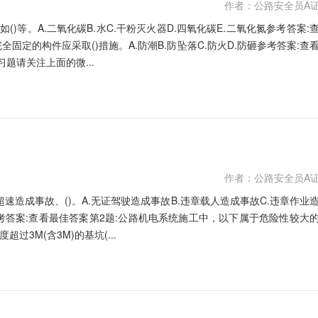
作者：公路安全员A
)等。A.二氧化碳B.水C.干粉灭火器D.四氧化碳E.二氧化氮参考答案:
固定的构件应采取()措施。A.防潮B.防坠落C.防火D.防砸参考答案:查
题请关注上面的微...
作者：公路安全员A
超速造成事故、()。A.无证驾驶造成事故B.违章载人造成事故C.违章作业
考答案:查看最佳答案第2题:公路机电系统施工中，以下属于危险性较大
过3M(含3M)的基坑(...