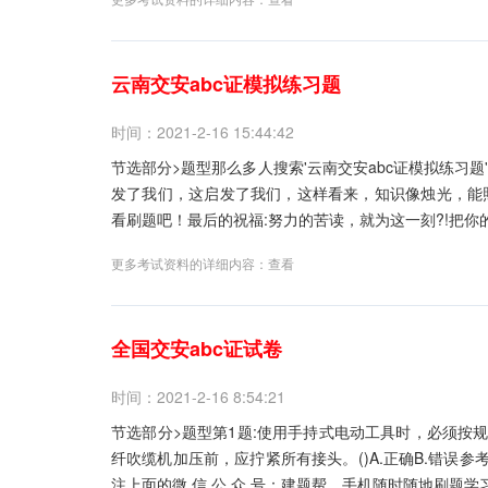
云南交安abc证模拟练习题
时间：2021-2-16 15:44:42
节选部分>题型那么多人搜索'云南交安abc证模拟练习
发了我们，这启发了我们，这样看来，知识像烛光，能
看刷题吧！最后的祝福:努力的苦读，就为这一刻?!把你
更多考试资料的详细内容：
查看
全国交安abc证试卷
时间：2021-2-16 8:54:21
节选部分>题型第1题:使用手持式电动工具时，必须按规定
纤吹缆机加压前，应拧紧所有接头。()A.正确B.错误参
注上面的微.信.公.众.号：建题帮，手机随时随地刷题学习