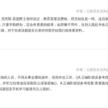
作者：公路安全员A
'，克劳斯·莫瑟爵士曾经说过，教育需要花费钱，而无知也是一样。这启
，只要辛勤耕耘，定会有累累的硕果；如若懒于劳作，当别人跳起丰收
难，对于你来说都是百分来对待那开始我们就来看资料...
作者：公路安全员A
病的人员，不得从事起重机操作、登高作业工作。()A.正确B.错误参考
，护栏立柱堆放应采取防止滚落措施()。A.正确B.错误参考答案:查看最
试题型及手机学习版请关注上面的...