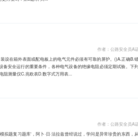
作者：公路安全员A
装设在箱外表面或配电板上的电气元件必须有可靠的屏护。()A.正确B.
气设备安全运行的重要条件，各种电气设备的绝缘电阻必须定期试验。下
阻测量仪C.兆欧表D.数字式万用表...
作者：公路安全员A
证模拟题复习题库'，阿卜·日·法拉兹曾经说过，学问是异常珍贵的东西，