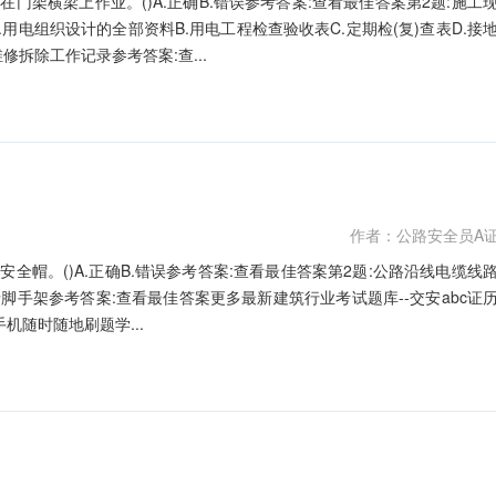
门架横梁上作业。()A.正确B.错误参考答案:查看最佳答案第2题:施工
用电组织设计的全部资料B.用电工程检查验收表C.定期检(复)查表D.接
拆除工作记录参考答案:查...
作者：公路安全员A
全帽。()A.正确B.错误参考答案:查看最佳答案第2题:公路沿线电缆线
E.沿脚手架参考答案:查看最佳答案更多最新建筑行业考试题库--交安abc证
机随时随地刷题学...