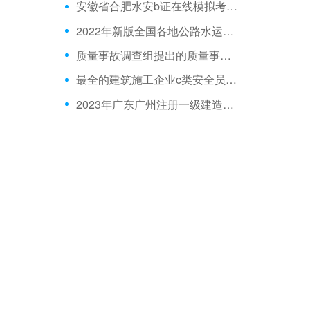
安徽省合肥水安b证在线模拟考试题库重点题库
2022年新版全国各地公路水运工程施工企业主要负责人在线模拟考试题库
质量事故调查组提出的质量事故处理意见经相关单位研究并完成技术处理方案后由()审核签认。
最全的建筑施工企业c类安全员真题库基础知识
2023年广东广州注册一级建造师在线考试真题