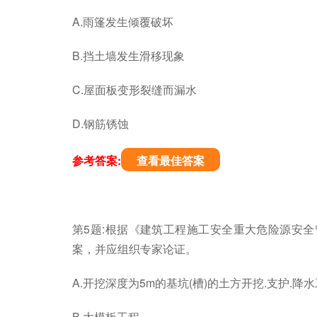
A.雨篷发生倾覆破坏
B.挡土墙发生滑移现象
C.屋面板变形裂缝而漏水
D.钢筋锈蚀
参考答案:
查看最佳答案
第5题:根据《建筑工程施工安全重大危险源安全管理
案，并应组织专家论证。
A.开挖深度为5m的基坑(槽)的土方开挖.支护.降
B.大模板工程