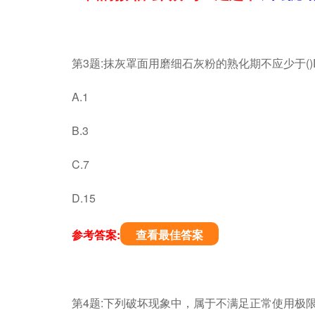
第3题:抹灰罩面用磨细石灰粉的熟化期不应少于()
A.1
B.3
C.7
D.15
参考答案:
查看最佳答案
第4题:下列破坏现象中，属于不满足正常使用极限