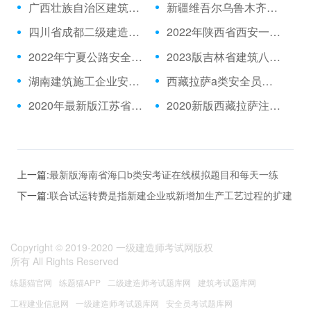
广西壮族自治区建筑施工安全c证在线模拟考试模拟试题内部资料
新疆维吾尔乌鲁木齐建筑施工企业安全管理c证真题
四川省成都二级建造师公路考试考试题型带每天一练
2022年陕西省西安一级建造师安全c证考核模拟习题
2022年宁夏公路安全员电子题库
2023版吉林省建筑八大员在线模拟考试历年真题
湖南建筑施工企业安全管理a证在线模拟题库
西藏拉萨a类安全员在线考试真题
2020年最新版江苏省建筑八大员材料员测试模拟习题与基础知识
2020新版西藏拉萨注册安全师在线测试真题库有培训
上一篇:
最新版海南省海口b类安考证在线模拟题目和每天一练
下一篇:
联合试运转费是指新建企业或新增加生产工艺过程的扩建
企业在竣工验收前，按照设计规定的工程质量标准，进行整个车
间负荷联合试运转发生的费用支出大于试运转收入的()部分。
Copyright © 2019-2020
一级建造师考试网版权
所有
All Rights Reserved
练题猫官网
练题猫APP
二级建造师考试题库网
建筑考试题库网
工程建业信息网
一级建造师考试题库网
安全员考试题库网