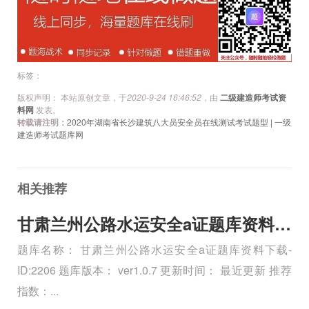
导
航
标签：
版权声明： 本站原创文章，于
2020-9-24 16:46:52
，由
二级建造师考试资
料网
发表。
转载请注明：
2020年湖南省长沙建筑八大员安全员在线测试考试题型 | 一级
建造师考试题库网
相关推荐
甘肃兰州公路水运安全a证题库资料下载
题库名称： 甘肃兰州公路水运安全a证题库资料下载-
ID:2206 题库版本： ver1.0.7 更新时间： 最近更新 推荐
指数：...