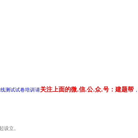
关注上面的微.信.公.众.号：建题帮
在线测试试卷培训请
日起设立。