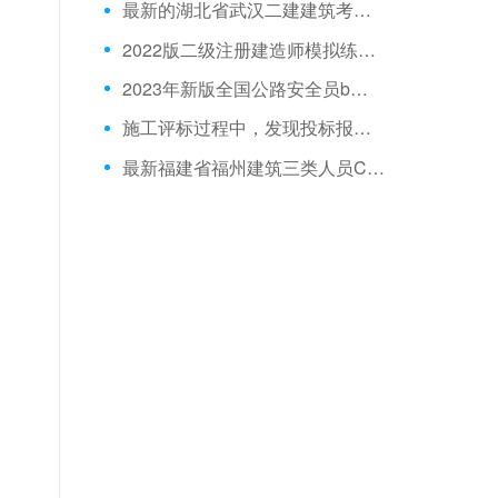
最新的湖北省武汉二建建筑考试题目和培训试卷
2022版二级注册建造师模拟练习题
2023年新版全国公路安全员b证模拟试题
施工评标过程中，发现投标报价大写金额与小写金额不一致时，评标委员会正确的处理办法是()。
最新福建省福州建筑三类人员C证真题与重点资料