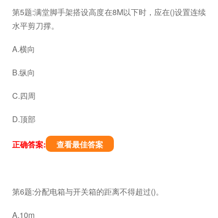
第5题:满堂脚手架搭设高度在8M以下时，应在()设置连续
水平剪刀撑。
A.横向
B.纵向
C.四周
D.顶部
正确答案:
查看最佳答案
第6题:分配电箱与开关箱的距离不得超过()。
A.10m