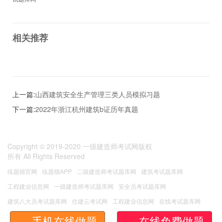
相关推荐
上一篇:
山西建筑安全生产管理三类人员模拟习题
下一篇:
2022年浙江杭州建筑b证历年真题
Copyright © 2019-2020
一级建造师考试网版权
所有
All Rights Reserved
练题猫官网
练题猫APP
二级建造师考试题库网
建筑考试题库网
工程建业信息网
一级建造师考试题库网
安全员考试题库网
建筑八大员考试题库网
住建云考试网
工程建业信息网
在线考试题库网
无忧考试网
安管人员考试题库
手机在线做题
在线免费做题