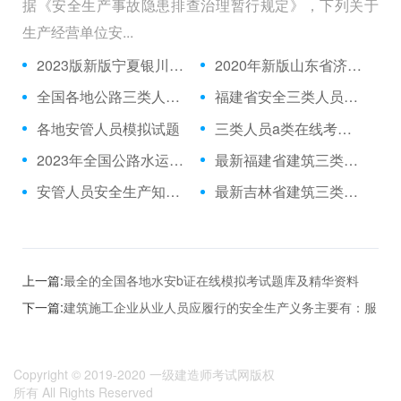
据《安全生产事故隐患排查治理暂行规定》，下列关于
生产经营单位安...
2023版新版宁夏银川水利部三类人员C证答题
2020年新版山东省济南水利水电工程施工企业安全生产管理人员c证考试试题跟重点资料
全国各地公路三类人员C证在线模拟真题库跟培训
福建省安全三类人员模拟题库
各地安管人员模拟试题
三类人员a类在线考试真题库和基础知识
2023年全国公路水运安管人员预习题
最新福建省建筑三类人员A证真题刷题app
安管人员安全生产知识在线模拟习题带测试
最新吉林省建筑三类人员C证考试试题与精华资料
上一篇:
最全的全国各地水安b证在线模拟考试题库及精华资料
下一篇:
建筑施工企业从业人员应履行的安全生产义务主要有：服
从管理，遵守纪律；正确佩戴和使用劳动防护用品；接受安全培
训教育，掌握安全生产技能，发现事故隐患及时报告。
Copyright © 2019-2020
一级建造师考试网版权
所有
All Rights Reserved