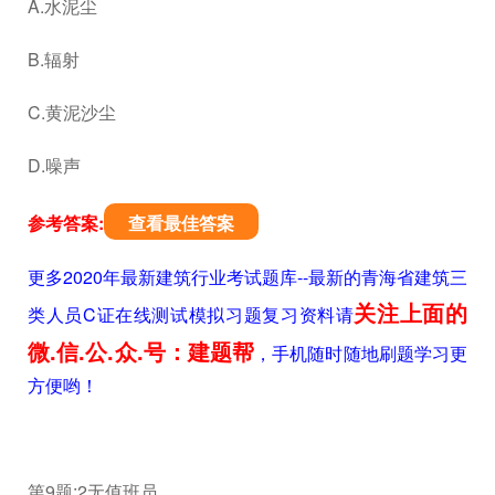
A.水泥尘
B.辐射
C.黄泥沙尘
D.噪声
参考答案:
查看最佳答案
更多2020年最新建筑行业考试题库--最新的青海省建筑三
关注上面的
类人员C证在线测试模拟习题复习资料请
微.信.公.众.号：建题帮
，手机随时随地刷题学习更
方便哟！
第9题:2无值班员。