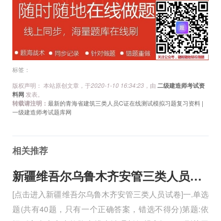
文
章
导
航
标签：
版权声明： 本站原创文章，于
2020-1-10 16:34:23
，由
二级建造师考试资
料网
发表。
转载请注明：
最新的青海省建筑三类人员C证在线测试模拟习题复习资料 |
一级建造师考试题库网
相关推荐
新疆维吾尔乌鲁木齐安管三类人员试卷
[点击进入新疆维吾尔乌鲁木齐安管三类人员试卷]一.单选
题(共有40题，只有一个正确答案，错选不得分)第题:依