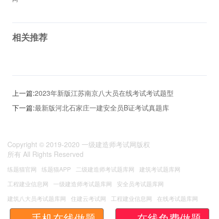
相关推荐
上一篇:
2023年新版江苏南京八大员在线考试考试题型
下一篇:
最新版河北石家庄一建安全员B证考试真题库
Copyright © 2019-2020
一级建造师考试网版权
所有
All Rights Reserved
练题猫官网
练题猫APP
二级建造师考试题库网
建筑考试题库网
工程建业信息网
一级建造师考试题库网
安全员考试题库网
建筑八大员考试题库网
住建云考试网
工程建业信息网
在线考试题库网
无忧考试网
安管人员考试题库
手机在线做题
在线免费做题