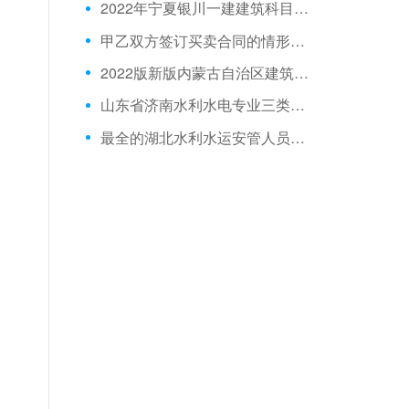
2022年宁夏银川一建建筑科目在线考试模拟试题
甲乙双方签订买卖合同的情形是:2010年11月10日，甲在合同书上签字后寄送乙方；2010年11月20日，乙在合同书上签字，并将双方签字的合同书寄还甲；2010年11月30日，甲收到该合同书；合同书约定合同于2010年12月10日生效。则该合同成立时间是()。
2022版新版内蒙古自治区建筑八大员真题
山东省济南水利水电专业三类人员模拟试题
最全的湖北水利水运安管人员考核模拟习题手机学习版