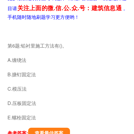
关注上面的微.信.公.众.号：建筑信息通
目请
，
手机随时随地刷题学习更方便哟！
第6题:铅衬里施工方法有()。
A.缠绕法
B.搪钉固定法
C.模压法
D.压板固定法
E.螺栓固定法
参考答案:
查看最佳答案