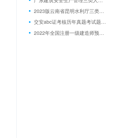
广东建筑安全生产管理三类人员历年题库
2023版云南省昆明水利厅三类人员A证考题
交安abc证考核历年真题考试题库app
2022年全国注册一级建造师预习题