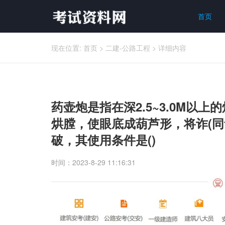
首页
现在位置:
首页
>
二建-公路工程
>
详细内容
药壶炮是指在深2.5~3.0M以
烘膛，使眼底成葫芦形，将诈(同
破，其使用条件是()
时间：2023-8-29 11:16:31