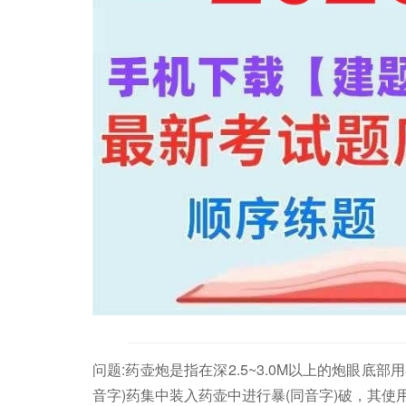
问题:药壶炮是指在深2.5~3.0M以上的炮眼底
音字)药集中装入药壶中进行暴(同音字)破，其使用