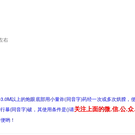
°左右
~3.0M以上的炮眼底部用小量诈(同音字)药经一次或多次烘膛，
关注上面的微.信.公.众
行暴(同音字)破，其使用条件是()请
方便哟！