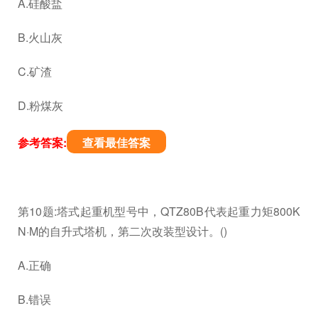
A.硅酸盐
B.火山灰
C.矿渣
D.粉煤灰
参考答案:
查看最佳答案
第10题:塔式起重机型号中，QTZ80B代表起重力矩800K
N·M的自升式塔机，第二次改装型设计。()
A.正确
B.错误