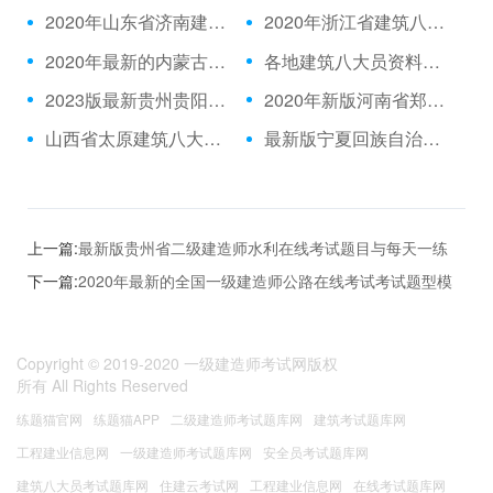
2020年山东省济南建筑八大员质量员在线模拟考试题库每天一练
2020年浙江省建筑八大员资料员试卷
2020年最新的内蒙古自治区建筑八大员安全员测试历年真题带详细解答
各地建筑八大员资料员在线考核模拟试题资料下载
2023版最新贵州贵阳建筑八大员在线模拟考试模拟真题
2020年新版河南省郑州建筑八大员劳务员在线测试历年题库和报名时间
山西省太原建筑八大员劳务员在线模拟考试考试题型
最新版宁夏回族自治区建筑八大员机械员题库跟报名时间
上一篇:
最新版贵州省二级建造师水利在线考试题目与每天一练
下一篇:
2020年最新的全国一级建造师公路在线考试考试题型模
拟考试系统
Copyright © 2019-2020
一级建造师考试网版权
所有
All Rights Reserved
练题猫官网
练题猫APP
二级建造师考试题库网
建筑考试题库网
工程建业信息网
一级建造师考试题库网
安全员考试题库网
建筑八大员考试题库网
住建云考试网
工程建业信息网
在线考试题库网