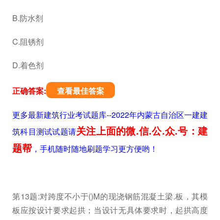
B.防水剂
C.阻锈剂
D.着色剂
正确答案:
查看最佳答案
更多最新建筑行业考试题库--2022年内蒙古自治区一建建
关注上面的微.信.公.众.号：建
筑科目测试试题请
题帮
，手机随时随地刷题学习更方便哟！
第13题:对跨度不小于()M的现浇钢筋混凝土梁.板，其模
板应按设计要求起拱；当设计无具体要求时，起拱高度