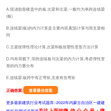
A.现浇肋形楼盖中的板.次梁和主梁,一般均为单跨连续梁
(板)
B.连续梁(板)的内力计算是主要内容,配筋计算与简支梁相
同
C.主梁按弹性理论计算,次梁和板按塑性变形方法计算
D.均布荷载下,等跨连续板与次梁的内力计算,考虑弹性变
形的内力重分布
E.连续梁.板跨中有正弯矩,支座有负弯矩
正确答案:
查看最佳答案
更多最新建筑行业考试题库--2022年内蒙古自治区一建建
关注上面的微.信.公.众.号：建
筑科目测试试题请