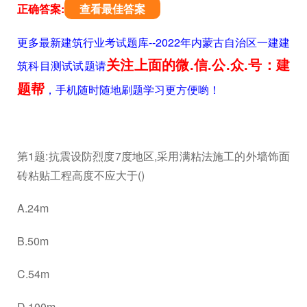
正确答案:
查看最佳答案
更多最新建筑行业考试题库--2022年内蒙古自治区一建建
关注上面的微.信.公.众.号：建
筑科目测试试题请
题帮
，手机随时随地刷题学习更方便哟！
第1题:抗震设防烈度7度地区,采用满粘法施工的外墙饰面
砖粘贴工程高度不应大于()
A.24m
B.50m
C.54m
D.100m