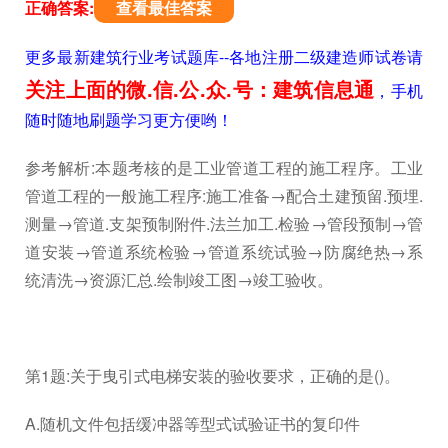
正确答案:
查看最佳答案
更多最新建筑行业考试题库--各地注册二级建造师试卷请
关注上面的微.信.公.众.号：建筑信息通
，手机
随时随地刷题学习更方便哟！
参考解析:本题考核的是工业管道工程的施工程序。工业
管道工程的一般施工程序:施工准备→配合土建预留.预埋.
测量→管道.支架预制附件.法兰加工.检验→管段预制→管
道安装→管道系统检验→管道系统试验→防腐绝热→系
统清洗→资源汇总.绘制竣工图→竣工验收。
第1题:关于曳引式电梯安装的验收要求，正确的是()。
A.随机文件包括缓冲器等型式试验证书的复印件