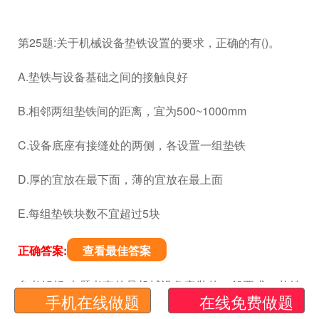
第25题:关于机械设备垫铁设置的要求，正确的有()。
A.垫铁与设备基础之间的接触良好
B.相邻两组垫铁间的距离，宜为500~1000mm
C.设备底座有接缝处的两侧，各设置一组垫铁
D.厚的宜放在最下面，薄的宜放在最上面
E.每组垫铁块数不宜超过5块
正确答案:
查看最佳答案
参考解析:本题考查的是机械设备安装的一般要求。垫铁
手机在线做题
在线免费做题
的设置应符合要求:(1)每组垫铁的面积符合现行国家标准